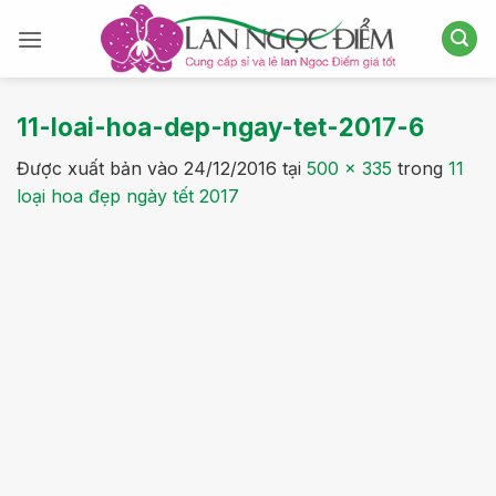
Bỏ
qua
nội
dung
11-loai-hoa-dep-ngay-tet-2017-6
Được xuất bản vào
24/12/2016
tại
500 × 335
trong
11
loại hoa đẹp ngày tết 2017