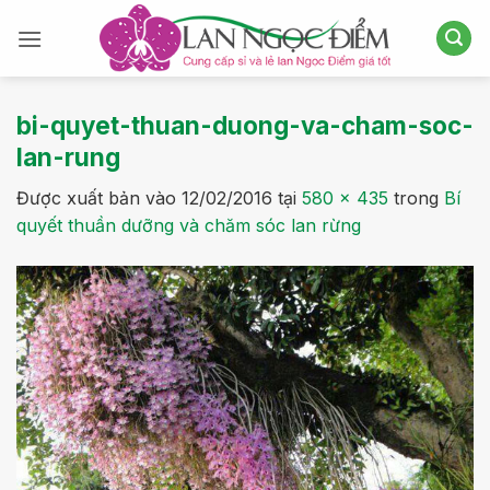
Bỏ
qua
nội
dung
bi-quyet-thuan-duong-va-cham-soc-
lan-rung
Được xuất bản vào
12/02/2016
tại
580 × 435
trong
Bí
quyết thuần dưỡng và chăm sóc lan rừng